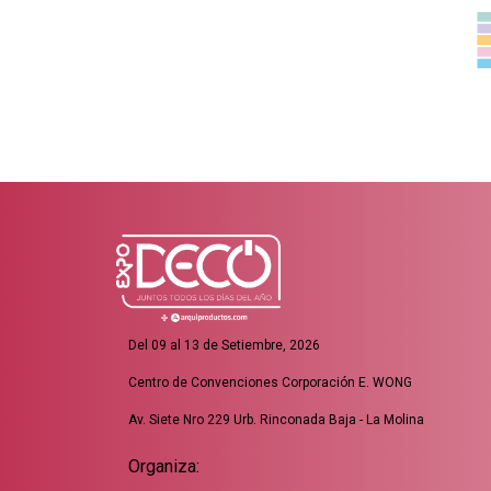
Del 09 al 13 de Setiembre, 2026
Centro de Convenciones Corporación E. WONG
Av. Siete Nro 229 Urb. Rinconada Baja - La Molina
Organiza: