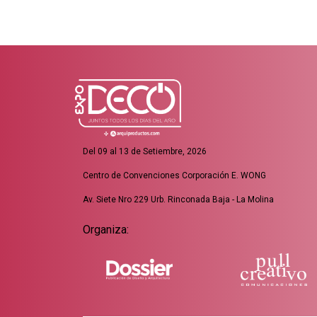
Del 09 al 13 de Setiembre, 2026
Centro de Convenciones Corporación E. WONG
Av. Siete Nro 229 Urb. Rinconada Baja - La Molina
Organiza: