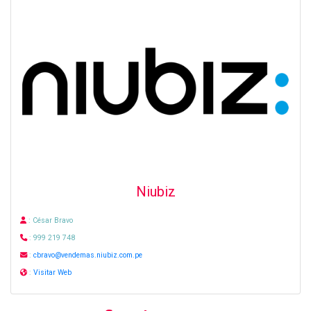
Niubiz
: César Bravo
: 999 219 748
:
cbravo@vendemas.niubiz.com.pe
:
Visitar Web