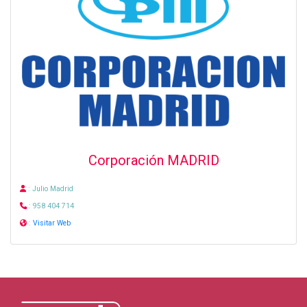
Corporación MADRID
: Julio Madrid
: 958 404 714
:
Visitar Web