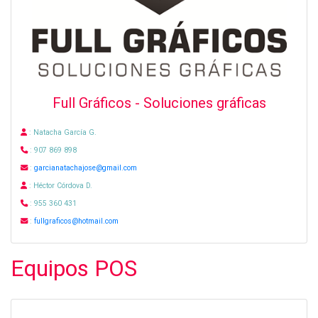
Full Gráficos - Soluciones gráficas
: Natacha García G.
: 907 869 898
:
garcianatachajose@gmail.com
: Héctor Córdova D.
: 955 360 431
:
fullgraficos@hotmail.com
Equipos POS