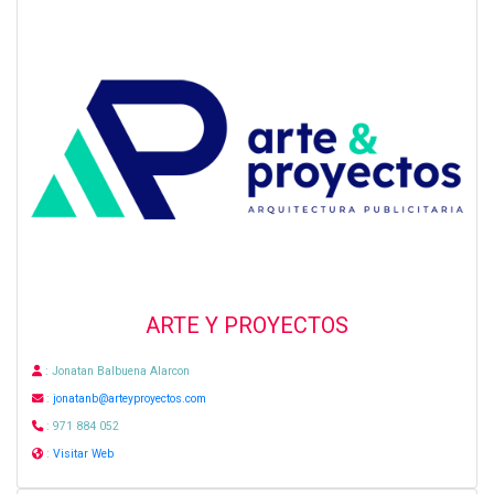
ARTE Y PROYECTOS
: Jonatan Balbuena Alarcon
:
jonatanb@arteyproyectos.com
: 971 884 052
:
Visitar Web