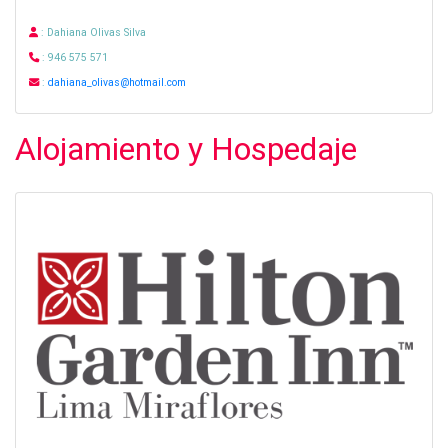
: Dahiana Olivas Silva
: 946 575 571
:
dahiana_olivas@hotmail.com
Alojamiento y Hospedaje