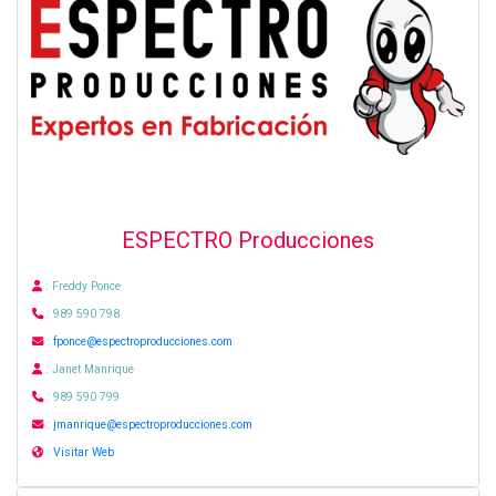
ESPECTRO Producciones
: Freddy Ponce
: 989 590 798
:
fponce@espectroproducciones.com
: Janet Manrique
: 989 590 799
:
jmanrique@espectroproducciones.com
:
Visitar Web