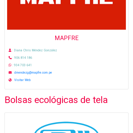
MAPFRE
: Diana Chris Méndez González
: 906 814 186
: 934 703 641
:
dmendezg@mapfre.com.pe
:
Visitar Web
Bolsas ecológicas de tela