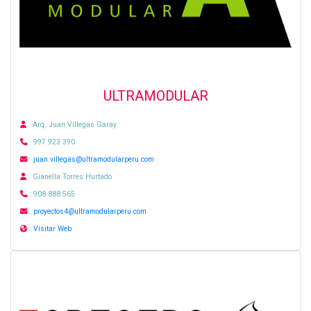
ULTRAMODULAR
: Arq. Juan Villegas Garay
: 997 923 390
:
juan.villegas@ultramodularperu.com
: Gianella Torres Hurtado
: 908 888 565
:
proyectos4@ultramodularperu.com
:
Visitar Web