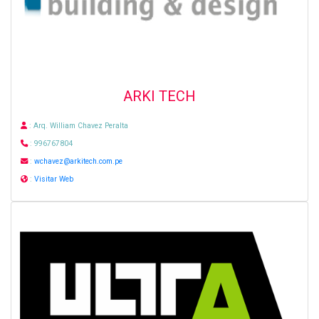
ARKI TECH
: Arq. William Chavez Peralta
: 996767804
:
wchavez@arkitech.com.pe
:
Visitar Web