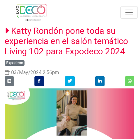
Katty Rondón pone toda su
experiencia en el salón temático
Living 102 para Expodeco 2024
Expodeco
: 03/May/2024 2:56pm