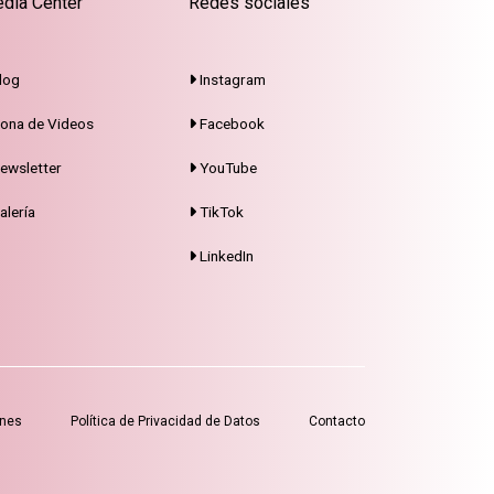
dia Center
Redes sociales
log
Instagram
ona de Videos
Facebook
ewsletter
YouTube
alería
TikTok
LinkedIn
ones
Política de Privacidad de Datos
Contacto