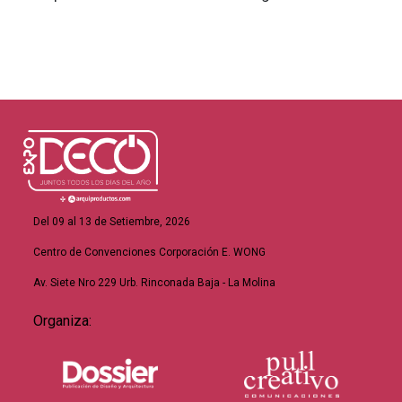
Del 09 al 13 de Setiembre, 2026
Centro de Convenciones Corporación E. WONG
Av. Siete Nro 229 Urb. Rinconada Baja - La Molina
Organiza: