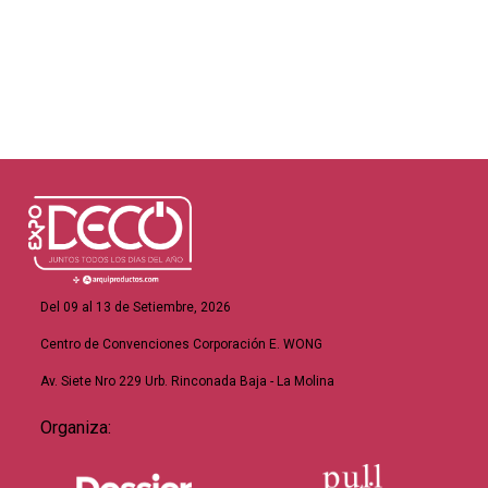
Del 09 al 13 de Setiembre, 2026
Centro de Convenciones Corporación E. WONG
Av. Siete Nro 229 Urb. Rinconada Baja - La Molina
Organiza: