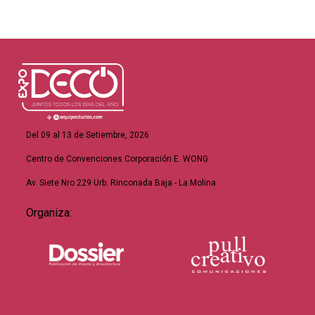
Del 09 al 13 de Setiembre, 2026
Centro de Convenciones Corporación E. WONG
Av. Siete Nro 229 Urb. Rinconada Baja - La Molina
Organiza: