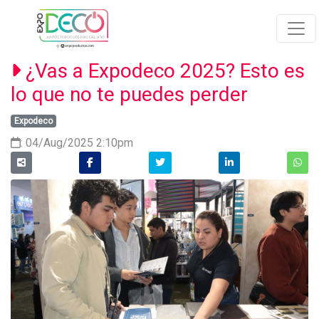
¿Vas a Expodeco 2025? Esto es
lo que no te puedes perder
Expodeco
: 04/Aug/2025 2:10pm