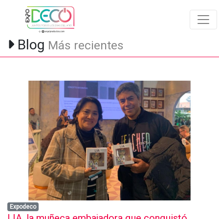
Blog
Más recientes
Expodeco
LIA, la muñeca embajadora que conquistó