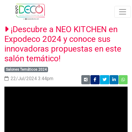
¡Descubre a NEO KITCHEN en
Expodeco 2024 y conoce sus
innovadoras propuestas en este
salón temático!
Salones Temáticos 2024
: 22/Jul/2024 3:44pm