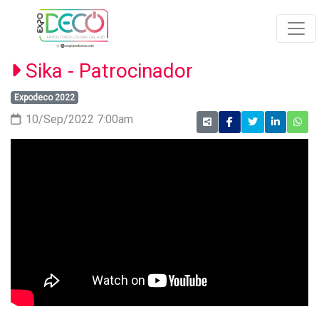
Sika - Patrocinador
Expodeco 2022
: 10/Sep/2022 7:00am