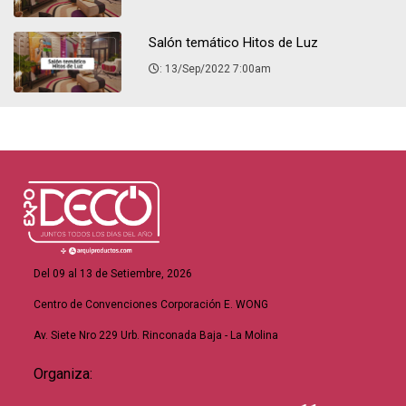
Salón temático Hitos de Luz
: 13/Sep/2022 7:00am
Del 09 al 13 de Setiembre, 2026
Centro de Convenciones Corporación E. WONG
Av. Siete Nro 229 Urb. Rinconada Baja - La Molina
Organiza: