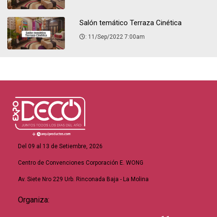
Salón temático Terraza Cinética
: 11/Sep/2022 7:00am
Del 09 al 13 de Setiembre, 2026
Centro de Convenciones Corporación E. WONG
Av. Siete Nro 229 Urb. Rinconada Baja - La Molina
Organiza: