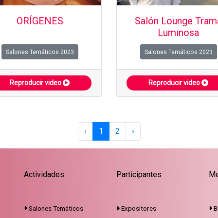
ORÍGENES
Salón Lounge Tram
Luminosa
Salones Temáticos 2023
Salones Temáticos 2023
Reproducir video
Reproducir video
‹
1
2
›
Actividades
Participantes
Me
Salones Temáticos
Expositores
B