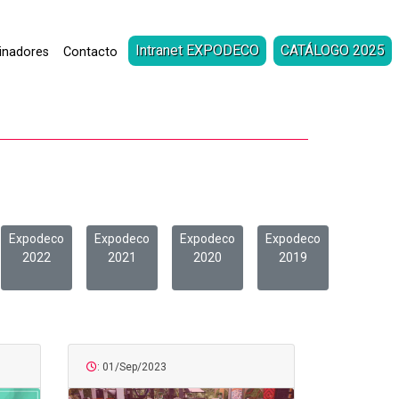
Intranet EXPODECO
CATÁLOGO 2025
inadores
Contacto
Expodeco
Expodeco
Expodeco
Expodeco
2022
2021
2020
2019
: 01/Sep/2023