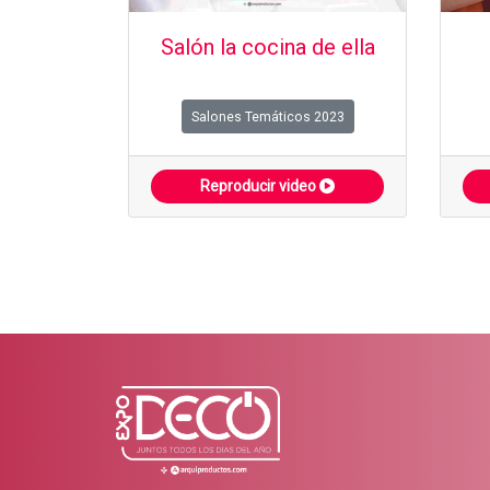
Salón la cocina de ella
Salones Temáticos 2023
Reproducir video