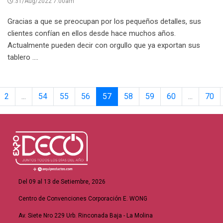
:31/Aug/2022 7:00am
Gracias a que se preocupan por los pequeños detalles, sus
clientes confían en ellos desde hace muchos años.
Actualmente pueden decir con orgullo que ya exportan sus
tablero ....
2
...
54
55
56
57
58
59
60
...
70
Del 09 al 13 de Setiembre, 2026
Centro de Convenciones Corporación E. WONG
Av. Siete Nro 229 Urb. Rinconada Baja - La Molina