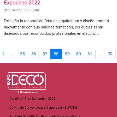
Expodeco 2022
:16/Aug/2022 7:00am
Este año la reconocida feria de arquitectura y diseño contará
nuevamente con sus salones temáticos, los cuales serán
diseñados por reconocidos profesionales en el rubro. ....
2
...
55
56
57
58
59
60
61
...
70
Del 09 al 13 de Setiembre, 2026
Centro de Convenciones Corporación E. WONG
Av. Siete Nro 229 Urb. Rinconada Baja - La Molina