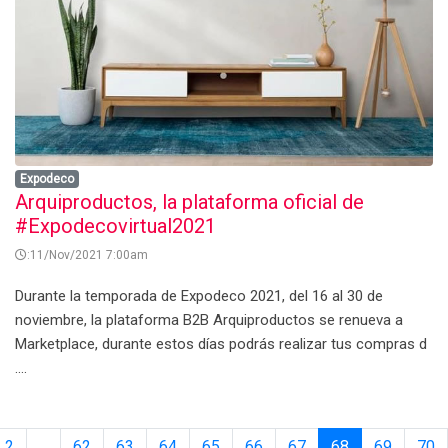
Expodeco
Arquiproductos, la plataforma oficial de
#Expodecovirtual2021
:11/Nov/2021 7:00am
Durante la temporada de Expodeco 2021, del 16 al 30 de
noviembre, la plataforma B2B Arquiproductos se renueva a
Marketplace, durante estos días podrás realizar tus compras d
....
2
...
62
63
64
65
66
67
68
69
70