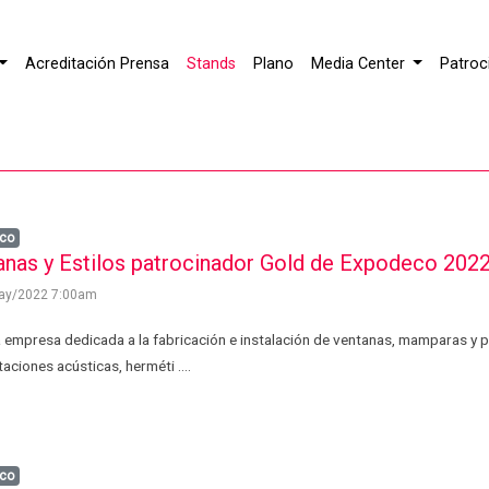
Acreditación Prensa
Stands
Plano
Media Center
Patroc
co
anas y Estilos patrocinador Gold de Expodeco 202
ay/2022 7:00am
 empresa dedicada a la fabricación e instalación de ventanas, mamparas y 
aciones acústicas, herméti ....
co