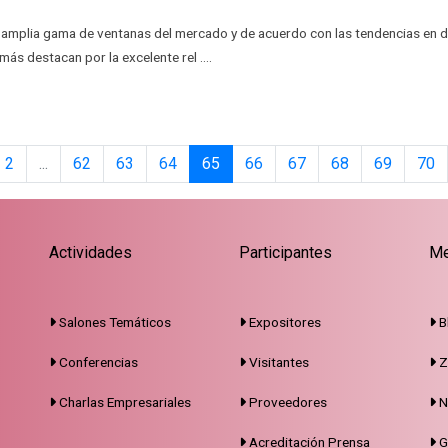
a amplia gama de ventanas del mercado y de acuerdo con las tendencias en 
más destacan por la excelente rel ....
2
...
62
63
64
65
66
67
68
69
70
Actividades
Participantes
Me
Salones Temáticos
Expositores
B
Conferencias
Visitantes
Z
Charlas Empresariales
Proveedores
N
Acreditación Prensa
G