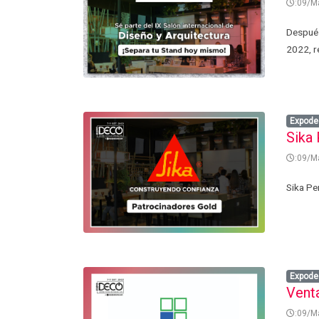
:09/M
Después
2022, re
Expode
Sika
:09/M
Sika Pe
Expode
Venta
:09/M