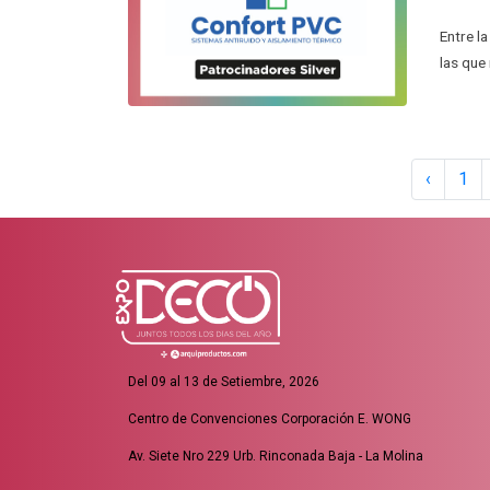
Entre l
las que 
‹
1
Del 09 al 13 de Setiembre, 2026
Centro de Convenciones Corporación E. WONG
Av. Siete Nro 229 Urb. Rinconada Baja - La Molina