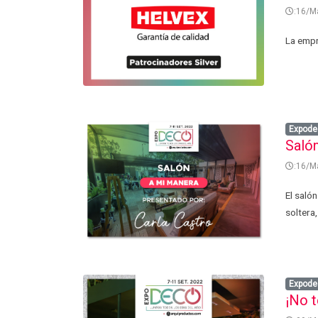
:16/M
La empr
Expode
Saló
:16/M
El saló
soltera,
Expode
¡No t