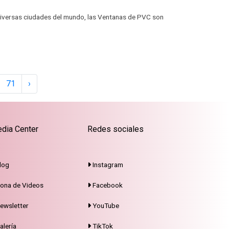
diversas ciudades del mundo, las Ventanas de PVC son
71
›
dia Center
Redes sociales
log
Instagram
ona de Videos
Facebook
ewsletter
YouTube
alería
TikTok