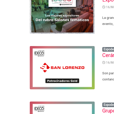
:16/M
La gran
evento,
Expode
Cerá
:16/M
Son par
contand
Expode
Grupo