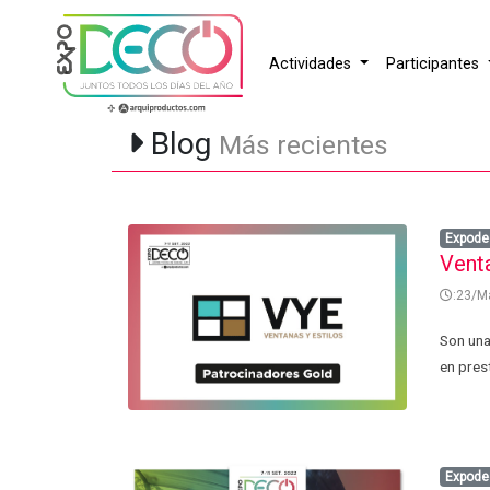
Actividades
Participantes
Blog
Más recientes
Expode
Vent
:23/M
Son una
en prest
Expode