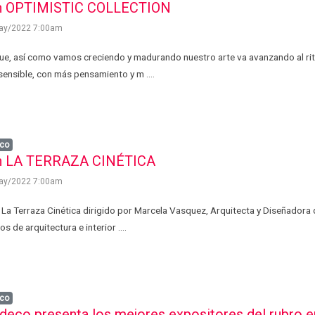
n OPTIMISTIC COLLECTION
ay/2022 7:00am
ue, así como vamos creciendo y madurando nuestro arte va avanzando al rit
 sensible, con más pensamiento y m ....
co
n LA TERRAZA CINÉTICA
ay/2022 7:00am
n La Terraza Cinética dirigido por Marcela Vasquez, Arquitecta y Diseñadora
s de arquitectura e interior ....
co
deco presenta los mejores expositores del rubro e