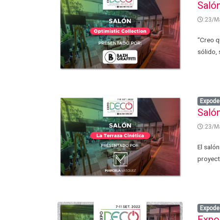
Saló
:23/M
“Creo q
sólido,
Expode
Saló
:23/M
El saló
proyecto
Expode
Expo