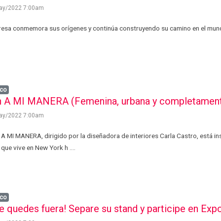
ay/2022 7:00am
esa conmemora sus orígenes y continúa construyendo su camino en el mundo d
co
n A MI MANERA (Femenina, urbana y completamente
ay/2022 7:00am
n A MI MANERA, dirigido por la diseñadora de interiores Carla Castro, está i
 que vive en New York h ....
co
e quedes fuera! Separe su stand y participe en Ex